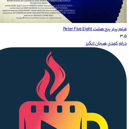
فیلم پیتر پنج هشت Peter Five Eight
3.5
درام
کمدی
هیجان انگیز