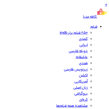
0
کافه مدیا
فیلم
250 فیلم برتر imdb
کمدی
ایرانی
دوبله فارسی
عاشقانه
هندی
زیرنویس فارسی
اکشن
آمریکایی
زبان اصلی
بیوگرافی
کره‌ای
مشاهده همه فیلم‌ها