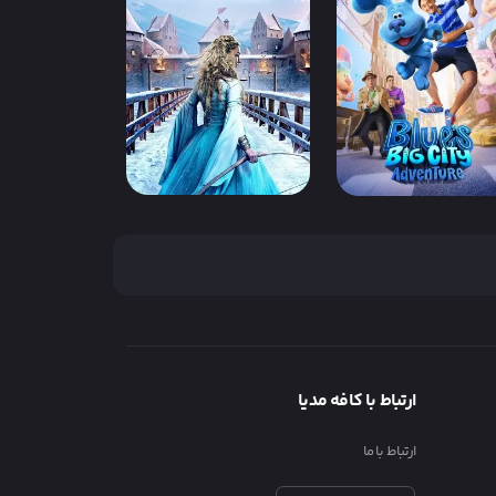
فیلم ویکی و راز او Vicky
فیلم شعبده‌ بازی ۲
and Her Myste
Hocus Pocus 2
IMDb 5.8
دوبله فارسی
IMDb 6.
دوبله فارسی
فیلم سه آرزو برای سیندرلا
لم ماجراجویی بلو در
Three Wishes for
شهر بزرگ Blue’s Big City
Cinderella
Adventu
ارتباط با کافه مدیا
ارتباط با ما