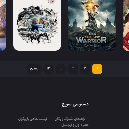
فیلم کریسمس در خانه پر
فیلم در نهایت یک افسانه
سرو صدا A Loud House
پریان دیگر A Fairy Tale
ry
After All
Christmas
IMDb 5.9
دوبله فارسی
IMDb 7.1
دوبله فارسی
3
1
2
3
…
13
بعدی
فیلم آخرین جنگجو: ریشه
فیلم برادران شیردل The
فی
شر The Last Warrior:
Brothers Lionheart
Root of Evil
re
دسترسی سریع
راهنمای اشتراک رایگان
لیست تمامی بازیگران
همراه اول و ایرانسل