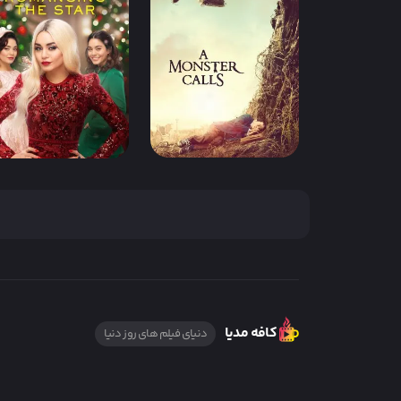
فیلم شاهزاده گمشده
فیلم پوکمون کارآگاه
The Lost Prince
پیکاچو Pokémon
Detective Pikachu
IMDb 7.4
دوبله فارسی
IMDb 5.6
دوبله فارسی
فیلم هیولایی صدا می
فیلم جابجایی شاهدخت
زند A Monster Calls
۳ The Princess Switch
3
کافه مدیا
دنیای فیلم های روز دنیا