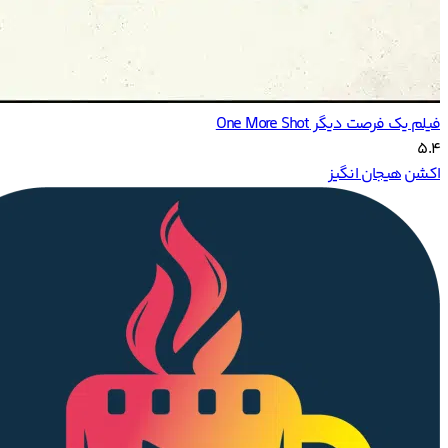
فیلم یک فرصت دیگر One More Shot
5.4
اکشن
هیجان انگیز