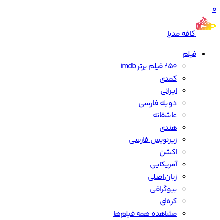
0
کافه مدیا
فیلم
250 فیلم برتر imdb
کمدی
ایرانی
دوبله فارسی
عاشقانه
هندی
زیرنویس فارسی
اکشن
آمریکایی
زبان اصلی
بیوگرافی
کره‌ای
مشاهده همه فیلم‌ها