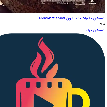
انیمیشن خاطرات یک حلزون Memoir of a Snail
7.8
انیمیشن
درام