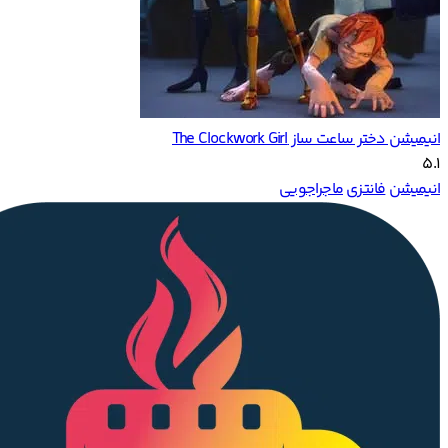
انیمیشن دختر ساعت ساز The Clockwork Girl
5.1
انیمیشن
فانتزی
ماجراجویی