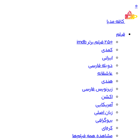
0
کافه مدیا
فیلم
250 فیلم برتر imdb
کمدی
ایرانی
دوبله فارسی
عاشقانه
هندی
زیرنویس فارسی
اکشن
آمریکایی
زبان اصلی
بیوگرافی
کره‌ای
مشاهده همه فیلم‌ها