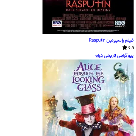
فیلم راسپوتین Rasputin
6.9
بیوگرافی
تاریخی
درام