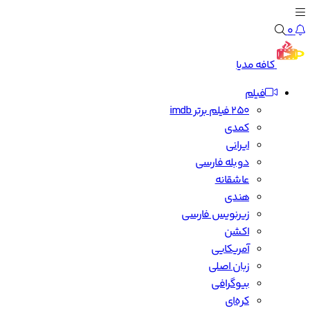
0
کافه مدیا
فیلم
250 فیلم برتر imdb
کمدی
ایرانی
دوبله فارسی
عاشقانه
هندی
زیرنویس فارسی
اکشن
آمریکایی
زبان اصلی
بیوگرافی
کره‌ای