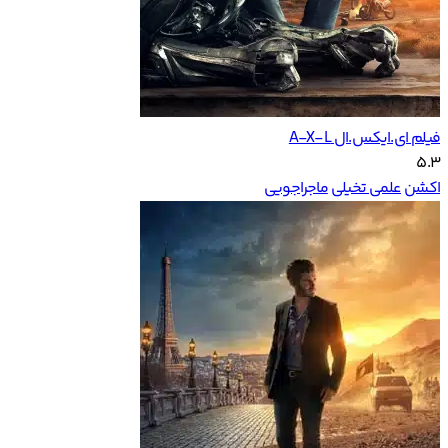
فیلم ای.ایکس.ال A-X-L
5.3
اکشن
علمی تخیلی
ماجراجویی