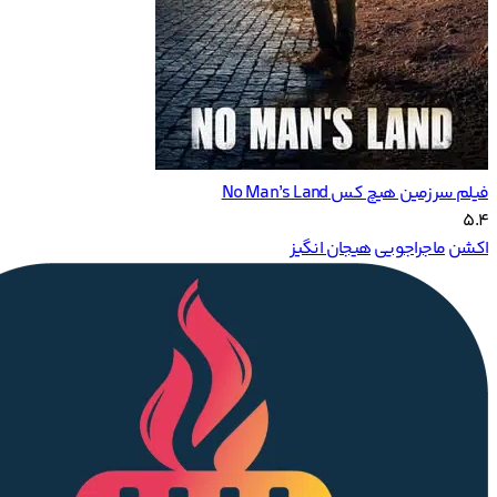
فیلم سرزمین هیچ کس‌ No Man’s Land
5.4
اکشن
ماجراجویی
هیجان انگیز