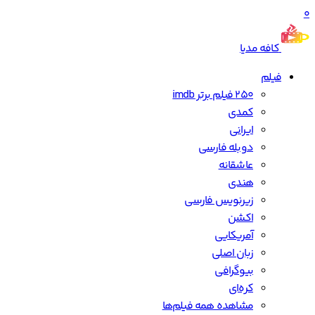
0
کافه مدیا
فیلم
250 فیلم برتر imdb
کمدی
ایرانی
دوبله فارسی
عاشقانه
هندی
زیرنویس فارسی
اکشن
آمریکایی
زبان اصلی
بیوگرافی
کره‌ای
مشاهده همه فیلم‌ها