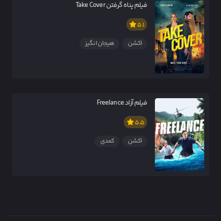
فیلم پناه گرفتن Take Cover
5.1
اکشن
هیجان انگیز
فیلم آزاد Freelance
5.5
اکشن
کمدی