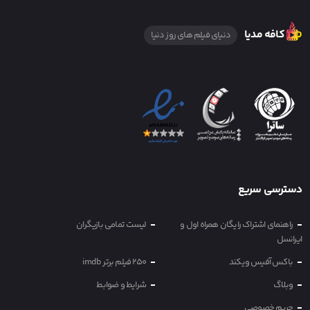
کافه مدیا
دنیای فیلم های روز دنیا
دسترسی سریع
راهنمای اشتراک رایگان همراه اول و
لیست تمامی بازیگران
ایرانسل
باکس آفیس ویکند
250 فیلم برتر imdb
وبلاگ
شرایط و ضوابط
حریم خصوصی