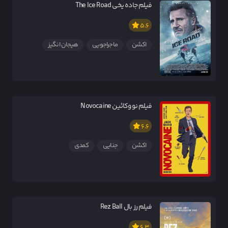
فیلم جاده یخی The Ice Road
5.6
اکشن
ماجراجویی
هیجان انگیز
فیلم نووکائین Novocaine
6.6
اکشن
جنایی
کمدی
فیلم رز بال Rez Ball
6.3