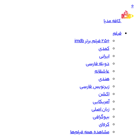
0
کافه مدیا
فیلم
250 فیلم برتر imdb
کمدی
ایرانی
دوبله فارسی
عاشقانه
هندی
زیرنویس فارسی
اکشن
آمریکایی
زبان اصلی
بیوگرافی
کره‌ای
مشاهده همه فیلم‌ها