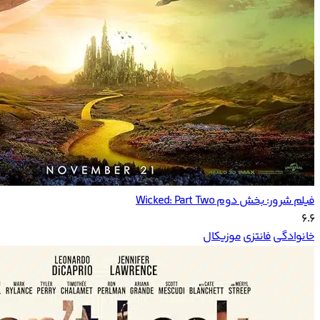
فیلم شرور: بخش دوم Wicked: Part Two
6.6
خانوادگی
فانتزی
موزیکال