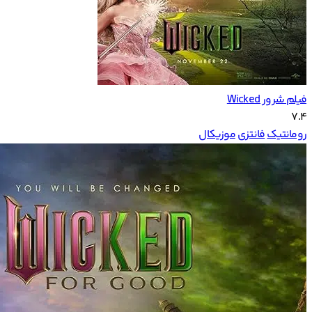
فیلم شرور Wicked
7.4
رومانتیک
فانتزی
موزیکال