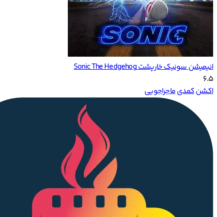
انیمیشن سونیک خارپشت Sonic The Hedgehog
6.5
اکشن
کمدی
ماجراجویی