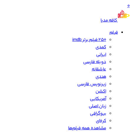
0
کافه مدیا
فیلم
250 فیلم برتر imdb
کمدی
ایرانی
دوبله فارسی
عاشقانه
هندی
زیرنویس فارسی
اکشن
آمریکایی
زبان اصلی
بیوگرافی
کره‌ای
مشاهده همه فیلم‌ها