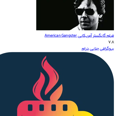
فیلم گانگستر آمریکایی American Gangster
7.8
بیوگرافی
جنایی
درام