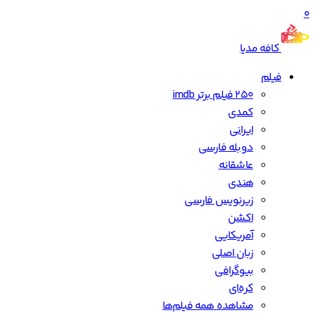
0
کافه مدیا
فیلم
250 فیلم برتر imdb
کمدی
ایرانی
دوبله فارسی
عاشقانه
هندی
زیرنویس فارسی
اکشن
آمریکایی
زبان اصلی
بیوگرافی
کره‌ای
مشاهده همه فیلم‌ها