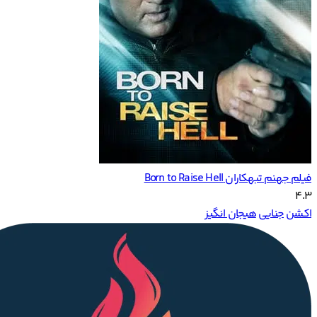
فیلم جهنم تبهکاران Born to Raise Hell
4.3
اکشن
جنایی
هیجان انگیز