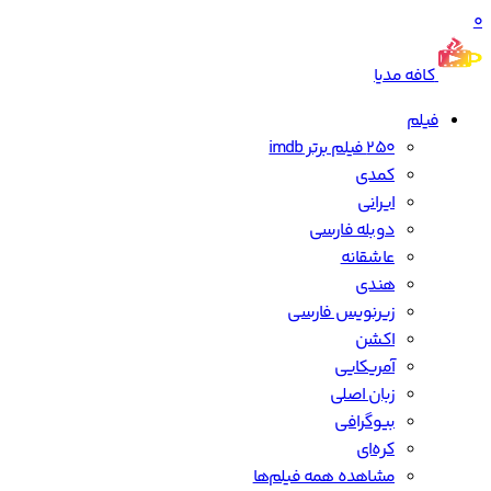
0
کافه مدیا
فیلم
250 فیلم برتر imdb
کمدی
ایرانی
دوبله فارسی
عاشقانه
هندی
زیرنویس فارسی
اکشن
آمریکایی
زبان اصلی
بیوگرافی
کره‌ای
مشاهده همه فیلم‌ها