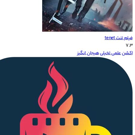
فیلم تنت tenet
7.3
اکشن
علمی تخیلی
هیجان انگیز