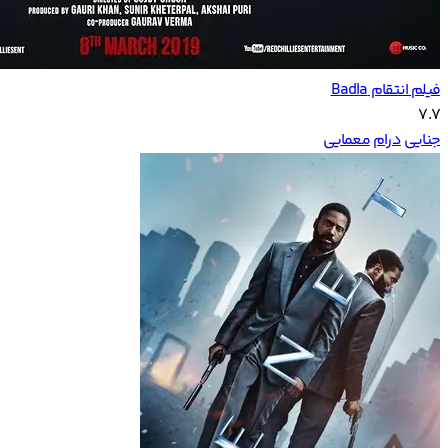
فیلم انتقام Badla
7.7
جنایی
درام
معمایی