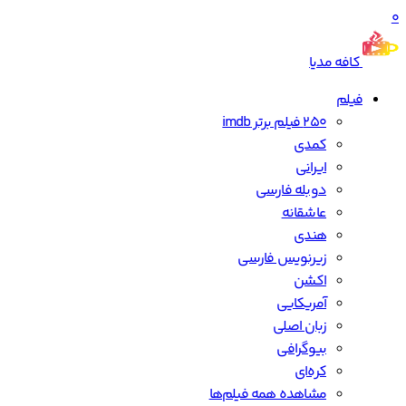
0
کافه مدیا
فیلم
250 فیلم برتر imdb
کمدی
ایرانی
دوبله فارسی
عاشقانه
هندی
زیرنویس فارسی
اکشن
آمریکایی
زبان اصلی
بیوگرافی
کره‌ای
مشاهده همه فیلم‌ها