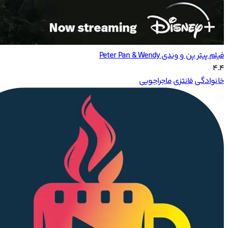
فیلم پیتر پن و وندی Peter Pan & Wendy
4.4
خانوادگی
فانتزی
ماجراجویی