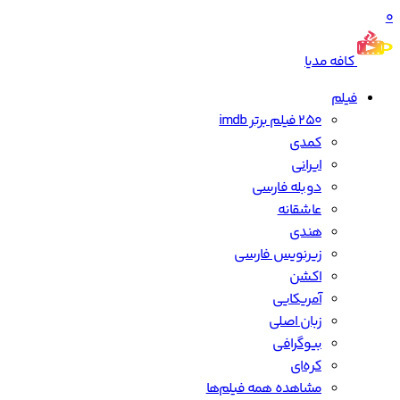
0
کافه مدیا
فیلم
250 فیلم برتر imdb
کمدی
ایرانی
دوبله فارسی
عاشقانه
هندی
زیرنویس فارسی
اکشن
آمریکایی
زبان اصلی
بیوگرافی
کره‌ای
مشاهده همه فیلم‌ها