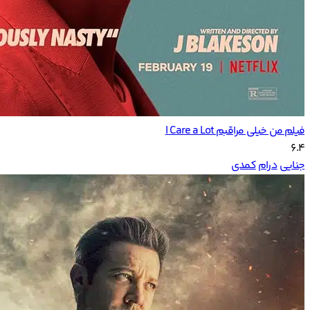
فیلم من خیلی مراقبم I Care a Lot
6.4
جنایی
درام
کمدی