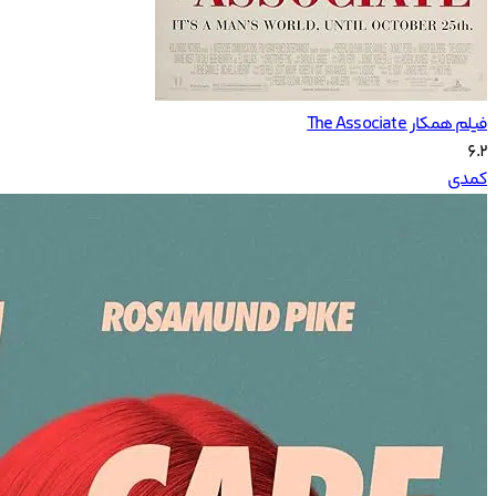
فیلم همکار The Associate
6.2
کمدی