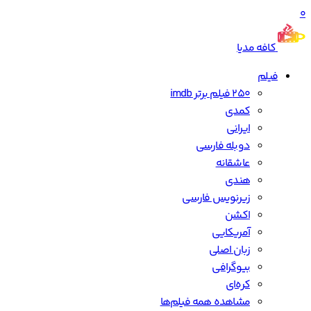
0
کافه مدیا
فیلم
250 فیلم برتر imdb
کمدی
ایرانی
دوبله فارسی
عاشقانه
هندی
زیرنویس فارسی
اکشن
آمریکایی
زبان اصلی
بیوگرافی
کره‌ای
مشاهده همه فیلم‌ها