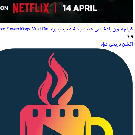
فیلم آخرین پادشاهی: هفت پادشاه باید بمیرند The Last Kingdom: Seven Kings Must Die
6.9
اکشن
تاریخی
درام