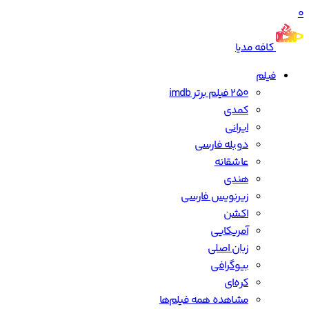
0
کافه مدیا
فیلم
250 فیلم برتر imdb
کمدی
ایرانی
دوبله فارسی
عاشقانه
هندی
زیرنویس فارسی
اکشن
آمریکایی
زبان اصلی
بیوگرافی
کره‌ای
مشاهده همه فیلم‌ها