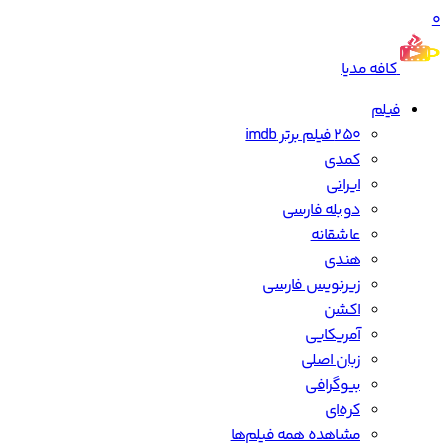
0
کافه مدیا
فیلم
250 فیلم برتر imdb
کمدی
ایرانی
دوبله فارسی
عاشقانه
هندی
زیرنویس فارسی
اکشن
آمریکایی
زبان اصلی
بیوگرافی
کره‌ای
مشاهده همه فیلم‌ها