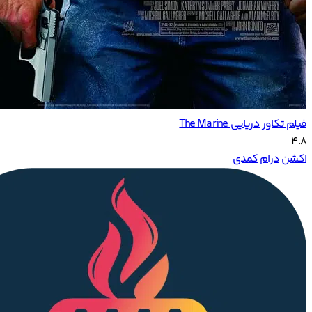
فیلم تکاور دریایی The Marine
4.8
اکشن
درام
کمدی