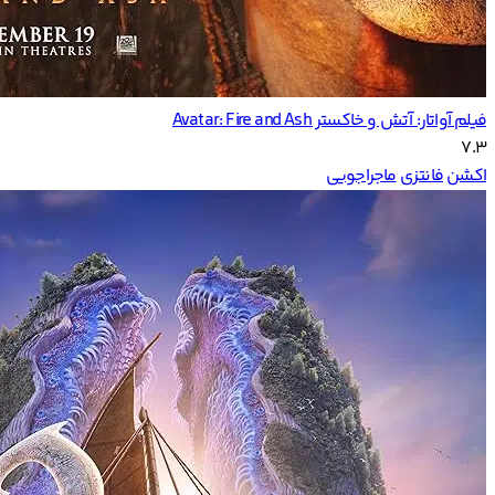
فیلم آواتار: آتش و خاکستر Avatar: Fire and Ash
7.3
اکشن
فانتزی
ماجراجویی