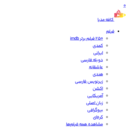
0
کافه مدیا
فیلم
250 فیلم برتر imdb
کمدی
ایرانی
دوبله فارسی
عاشقانه
هندی
زیرنویس فارسی
اکشن
آمریکایی
زبان اصلی
بیوگرافی
کره‌ای
مشاهده همه فیلم‌ها