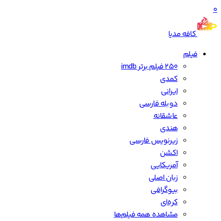
0
کافه مدیا
فیلم
250 فیلم برتر imdb
کمدی
ایرانی
دوبله فارسی
عاشقانه
هندی
زیرنویس فارسی
اکشن
آمریکایی
زبان اصلی
بیوگرافی
کره‌ای
مشاهده همه فیلم‌ها