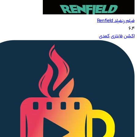
فیلم رنفیلد‌ Renfield
6.4
اکشن
فانتزی
کمدی