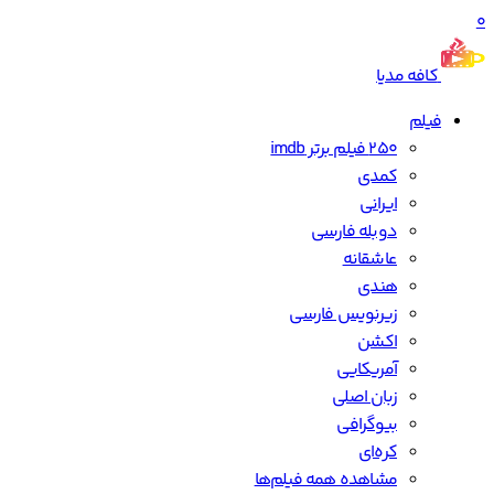
0
کافه مدیا
فیلم
250 فیلم برتر imdb
کمدی
ایرانی
دوبله فارسی
عاشقانه
هندی
زیرنویس فارسی
اکشن
آمریکایی
زبان اصلی
بیوگرافی
کره‌ای
مشاهده همه فیلم‌ها