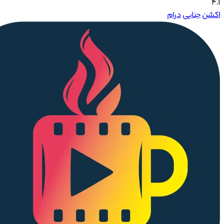
4.1
اکشن
جنایی
درام