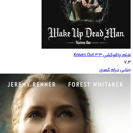
فیلم چاقوکشی ۳ Knives Out 3
7.3
جنایی
درام
کمدی