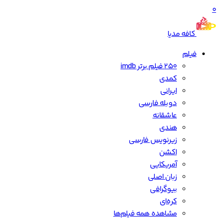
0
کافه مدیا
فیلم
250 فیلم برتر imdb
کمدی
ایرانی
دوبله فارسی
عاشقانه
هندی
زیرنویس فارسی
اکشن
آمریکایی
زبان اصلی
بیوگرافی
کره‌ای
مشاهده همه فیلم‌ها