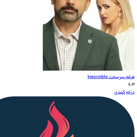
فیلم سرسخت Irresistible
6.3
درام
کمدی