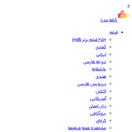
0
کافه مدیا
فیلم
250 فیلم برتر imdb
کمدی
ایرانی
دوبله فارسی
عاشقانه
هندی
زیرنویس فارسی
اکشن
آمریکایی
زبان اصلی
بیوگرافی
کره‌ای
مشاهده همه فیلم‌ها