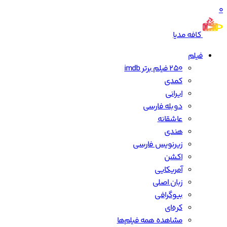
0
کافه مدیا
فیلم
250 فیلم برتر imdb
کمدی
ایرانی
دوبله فارسی
عاشقانه
هندی
زیرنویس فارسی
اکشن
آمریکایی
زبان اصلی
بیوگرافی
کره‌ای
مشاهده همه فیلم‌ها