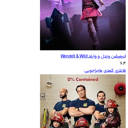
انیمیشن وندل و وایلد Wendell & Wild
6.4
فانتزی
کمدی
ماجراجویی