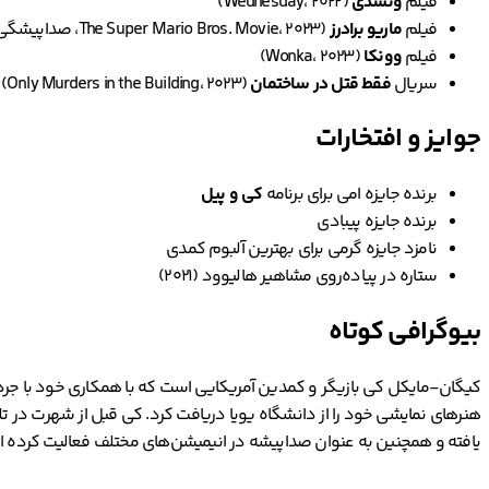
فیلم
ونسدی
(Wednesday، ۲۰۲۲)
فیلم
ماریو برادرز
(The Super Mario Bros. Movie، ۲۰۲۳، صداپیشگی تود)
فیلم
وونکا
(Wonka، ۲۰۲۳)
سریال
فقط قتل در ساختمان
(Only Murders in the Building، ۲۰۲۳)
جوایز و افتخارات
برنده جایزه امی برای برنامه
کی و پیل
برنده جایزه پیبادی
نامزد جایزه گرمی برای بهترین آلبوم کمدی
ستاره در پیاده‌روی مشاهیر هالیوود (۲۰۲۱)
بیوگرافی کوتاه
کیگان-مایکل کی بازیگر و کمدین آمریکایی است که با همکاری خود با جرد
هنرهای نمایشی خود را از دانشگاه یویا دریافت کرد. کی قبل از شهرت در
یافته و همچنین به عنوان صداپیشه در انیمیشن‌های مختلف فعالیت کرده 