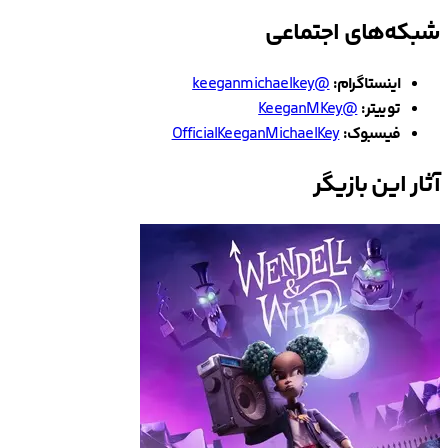
شبکه‌های اجتماعی
اینستاگرام:
@keeganmichaelkey
توییتر:
@KeeganMKey
فیسبوک:
OfficialKeeganMichaelKey
آثار این بازیگر