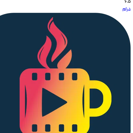
6.5
درام