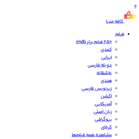
0
کافه مدیا
فیلم
250 فیلم برتر imdb
کمدی
ایرانی
دوبله فارسی
عاشقانه
هندی
زیرنویس فارسی
اکشن
آمریکایی
زبان اصلی
بیوگرافی
کره‌ای
مشاهده همه فیلم‌ها