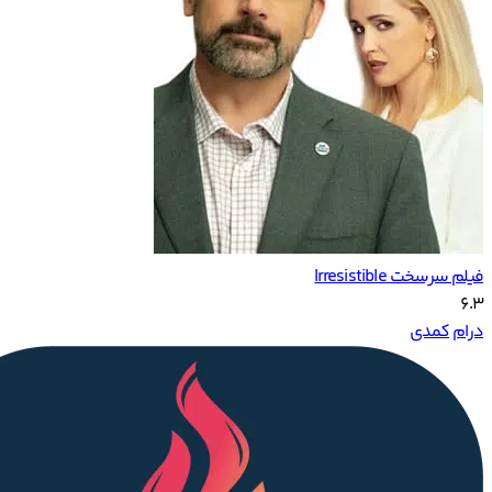
فیلم سرسخت Irresistible
6.3
درام
کمدی