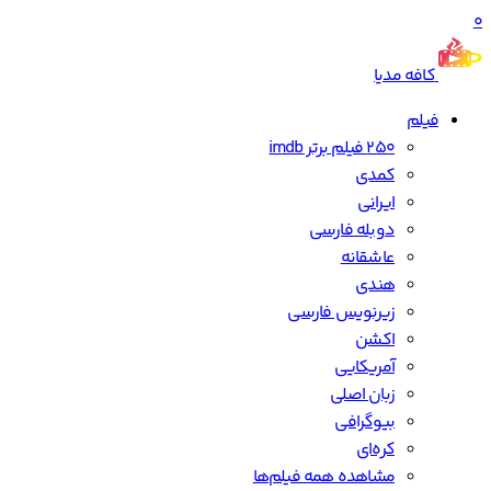
0
کافه مدیا
فیلم
250 فیلم برتر imdb
کمدی
ایرانی
دوبله فارسی
عاشقانه
هندی
زیرنویس فارسی
اکشن
آمریکایی
زبان اصلی
بیوگرافی
کره‌ای
مشاهده همه فیلم‌ها