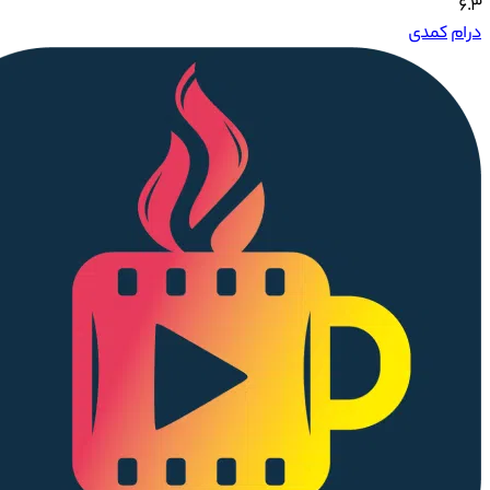
6.3
درام
کمدی