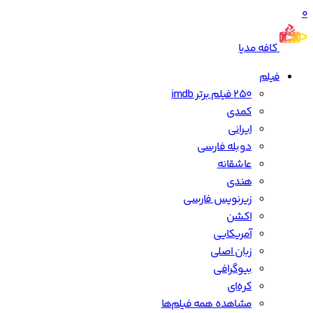
0
کافه مدیا
فیلم
250 فیلم برتر imdb
کمدی
ایرانی
دوبله فارسی
عاشقانه
هندی
زیرنویس فارسی
اکشن
آمریکایی
زبان اصلی
بیوگرافی
کره‌ای
مشاهده همه فیلم‌ها