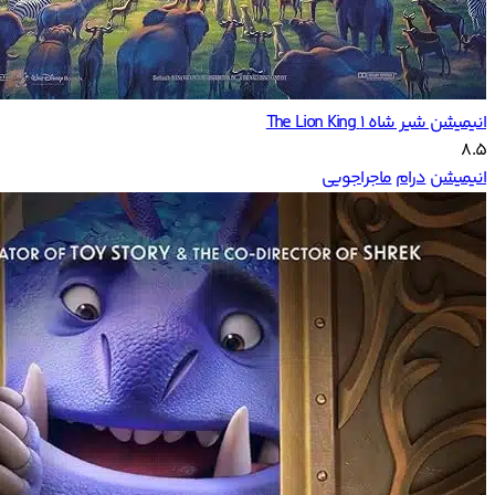
انیمیشن شیر شاه ۱ The Lion King
8.5
انیمیشن
درام
ماجراجویی