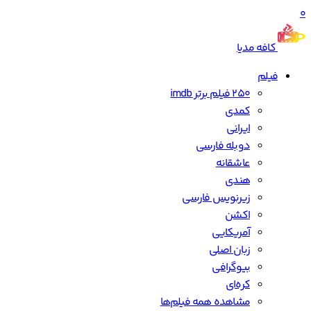
0
کافه مدیا
فیلم
250 فیلم برتر imdb
کمدی
ایرانی
دوبله فارسی
عاشقانه
هندی
زیرنویس فارسی
اکشن
آمریکایی
زبان اصلی
بیوگرافی
کره‌ای
مشاهده همه فیلم‌ها