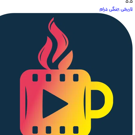
5.5
تاریخی
جنگی
درام