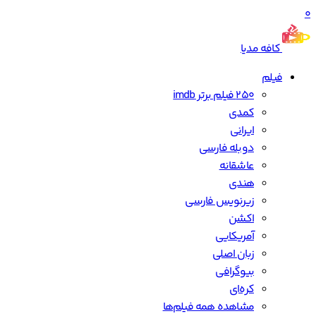
0
کافه مدیا
فیلم
250 فیلم برتر imdb
کمدی
ایرانی
دوبله فارسی
عاشقانه
هندی
زیرنویس فارسی
اکشن
آمریکایی
زبان اصلی
بیوگرافی
کره‌ای
مشاهده همه فیلم‌ها