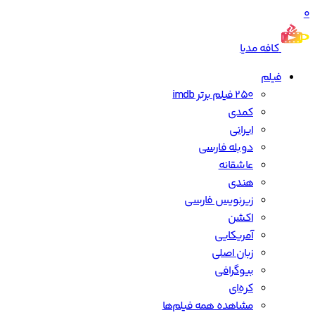
0
کافه مدیا
فیلم
250 فیلم برتر imdb
کمدی
ایرانی
دوبله فارسی
عاشقانه
هندی
زیرنویس فارسی
اکشن
آمریکایی
زبان اصلی
بیوگرافی
کره‌ای
مشاهده همه فیلم‌ها