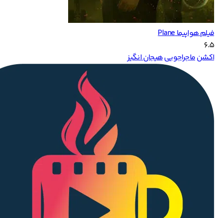
فیلم هواپیما Plane
6.5
اکشن
ماجراجویی
هیجان انگیز