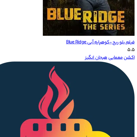
فیلم بلو ریج-کوهپایه آبی Blue Ridge
5.5
اکشن
معمایی
هیجان انگیز