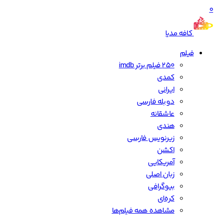
0
کافه مدیا
فیلم
250 فیلم برتر imdb
کمدی
ایرانی
دوبله فارسی
عاشقانه
هندی
زیرنویس فارسی
اکشن
آمریکایی
زبان اصلی
بیوگرافی
کره‌ای
مشاهده همه فیلم‌ها