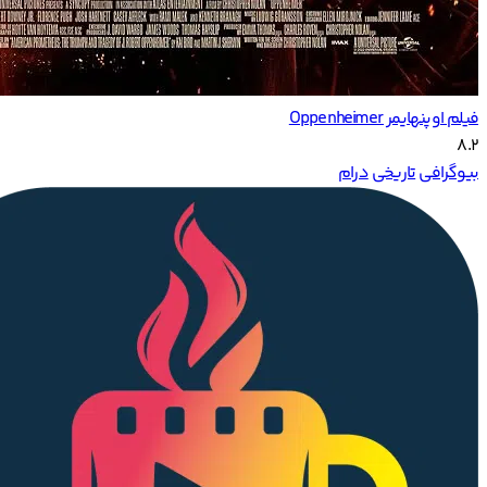
فیلم اوپنهایمر Oppenheimer
8.2
بیوگرافی
تاریخی
درام