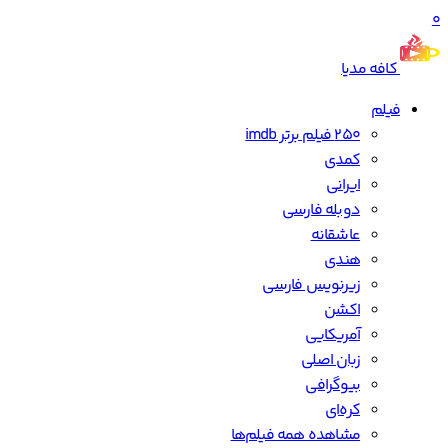
0
کافه مدیا
فیلم
250 فیلم برتر imdb
کمدی
ایرانی
دوبله فارسی
عاشقانه
هندی
زیرنویس فارسی
اکشن
آمریکایی
زبان اصلی
بیوگرافی
کره‌ای
مشاهده همه فیلم‌ها