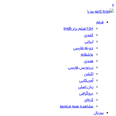
0
کافه مدیا
فیلم
250 فیلم برتر imdb
کمدی
ایرانی
دوبله فارسی
عاشقانه
هندی
زیرنویس فارسی
اکشن
آمریکایی
زبان اصلی
بیوگرافی
کره‌ای
مشاهده همه فیلم‌ها
سریال