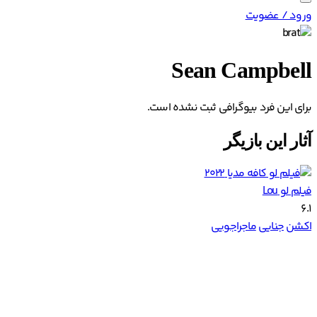
ورود / عضویت
Sean Campbell
برای این فرد بیوگرافی ثبت نشده است.
آثار این بازیگر
فیلم لو Lou
6.1
اکشن
جنایی
ماجراجویی
انیمیشن سونیک خارپشت Sonic The Hedgehog
6.5
اکشن
کمدی
ماجراجویی
دانلود اپلیکیشن کافه مدیا از کافه بازار