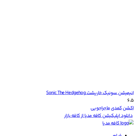
کافه مدیا
فیلم
250 فیلم برتر imdb
کمدی
ایرانی
دوبله فارسی
عاشقانه
هندی
زیرنویس فارسی
اکشن
آمریکایی
زبان اصلی
بیوگرافی
کره‌ای
مشاهده همه فیلم‌ها
سریال
۲۵۰ سریال برتر IMDB