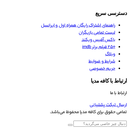
تمامی حقوق برای کافه مدیا محفوظ می‌باشد.
بستن
ترندها
اسپارتاکوس
game of thrones
انیمه
اشرف رویا
فیلم س
ترسناک
بازی تاج و تخت
2025
عاشقانه
فیلم مدیا
هندی
from