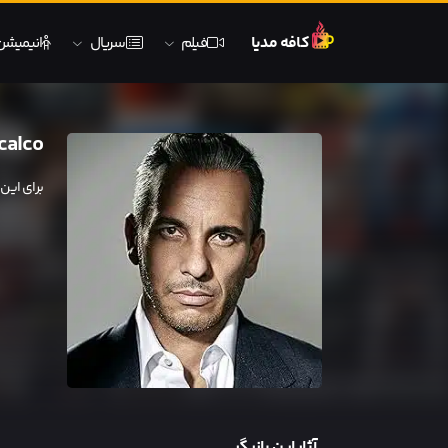
کافه مدیا
فیلم
سریال
انیمیشن
calco
برای این
آثار این بازیگر