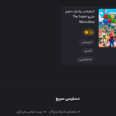
انیمیشن برادران سوپر
ماریو The Super
Mario Bros
7.0
انیمیشن
کمدی
ماجراجویی
دسترسی سریع
راهنمای اشتراک رایگان
لیست تمامی بازیگران