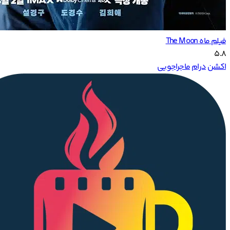
فیلم ماه The Moon
5.8
اکشن
درام
ماجراجویی