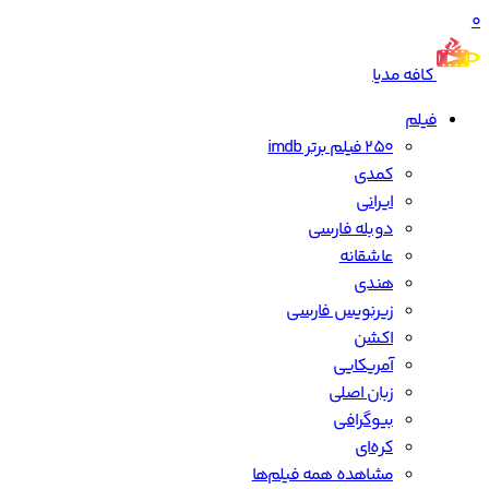
0
کافه مدیا
فیلم
250 فیلم برتر imdb
کمدی
ایرانی
دوبله فارسی
عاشقانه
هندی
زیرنویس فارسی
اکشن
آمریکایی
زبان اصلی
بیوگرافی
کره‌ای
مشاهده همه فیلم‌ها