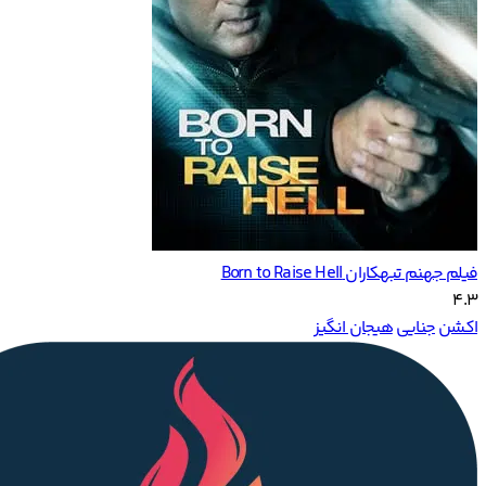
فیلم جهنم تبهکاران Born to Raise Hell
4.3
اکشن
جنایی
هیجان انگیز