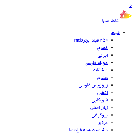
0
کافه مدیا
فیلم
250 فیلم برتر imdb
کمدی
ایرانی
دوبله فارسی
عاشقانه
هندی
زیرنویس فارسی
اکشن
آمریکایی
زبان اصلی
بیوگرافی
کره‌ای
مشاهده همه فیلم‌ها