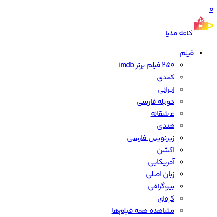
0
کافه مدیا
فیلم
250 فیلم برتر imdb
کمدی
ایرانی
دوبله فارسی
عاشقانه
هندی
زیرنویس فارسی
اکشن
آمریکایی
زبان اصلی
بیوگرافی
کره‌ای
مشاهده همه فیلم‌ها