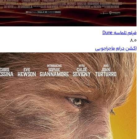
فیلم تلماسه Dune
8.0
اکشن
درام
ماجراجویی