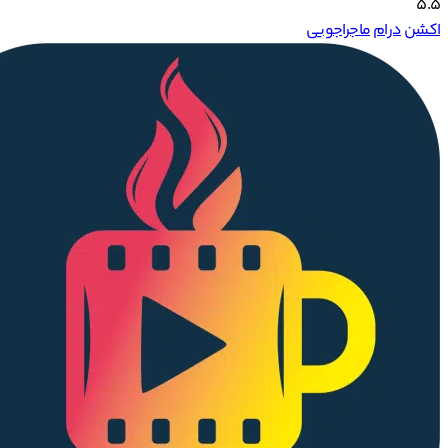
5.5
اکشن
درام
ماجراجویی