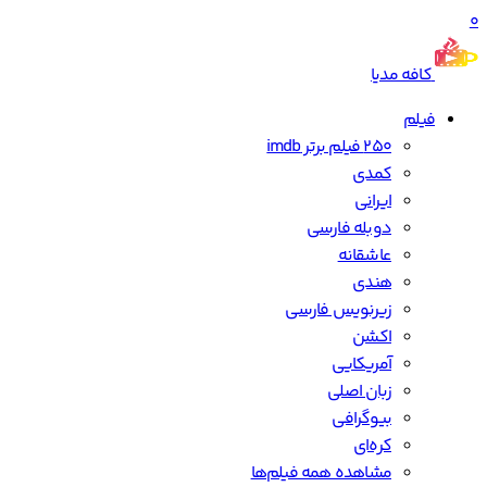
0
کافه مدیا
فیلم
250 فیلم برتر imdb
کمدی
ایرانی
دوبله فارسی
عاشقانه
هندی
زیرنویس فارسی
اکشن
آمریکایی
زبان اصلی
بیوگرافی
کره‌ای
مشاهده همه فیلم‌ها