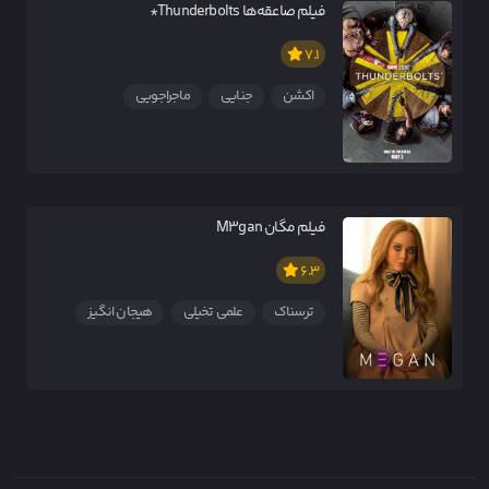
فیلم صاعقه‌ها Thunderbolts*
7.1
اکشن
جنایی
ماجراجویی
فیلم مگان M3gan
6.3
ترسناک
علمی تخیلی
هیجان انگیز