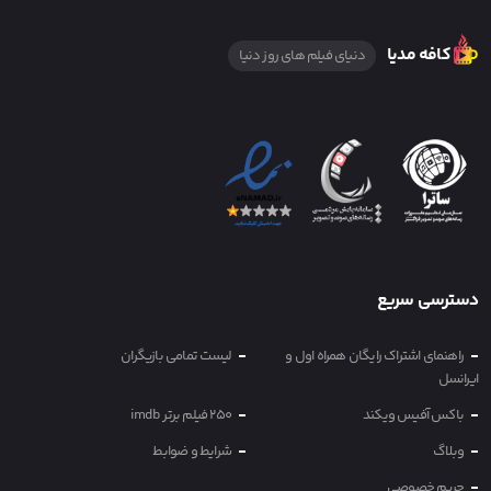
کافه مدیا
دنیای فیلم های روز دنیا
دسترسی سریع
راهنمای اشتراک رایگان همراه اول و
لیست تمامی بازیگران
ایرانسل
باکس آفیس ویکند
250 فیلم برتر imdb
وبلاگ
شرایط و ضوابط
حریم خصوصی