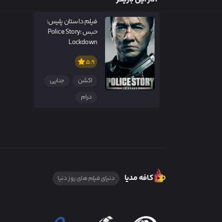
فیلم داستان پلیس:
حبس Police Story:
Lockdown
5.9
اکشن
جنایی
درام
کافه مدیا
دنیای فیلم های روز دنیا