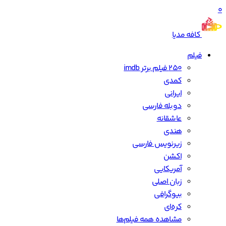
0
کافه مدیا
فیلم
250 فیلم برتر imdb
کمدی
ایرانی
دوبله فارسی
عاشقانه
هندی
زیرنویس فارسی
اکشن
آمریکایی
زبان اصلی
بیوگرافی
کره‌ای
مشاهده همه فیلم‌ها