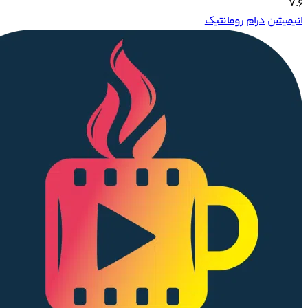
7.6
انیمیشن
درام
رومانتیک