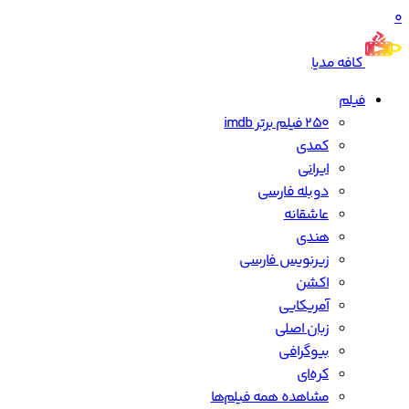
0
کافه مدیا
فیلم
250 فیلم برتر imdb
کمدی
ایرانی
دوبله فارسی
عاشقانه
هندی
زیرنویس فارسی
اکشن
آمریکایی
زبان اصلی
بیوگرافی
کره‌ای
مشاهده همه فیلم‌ها