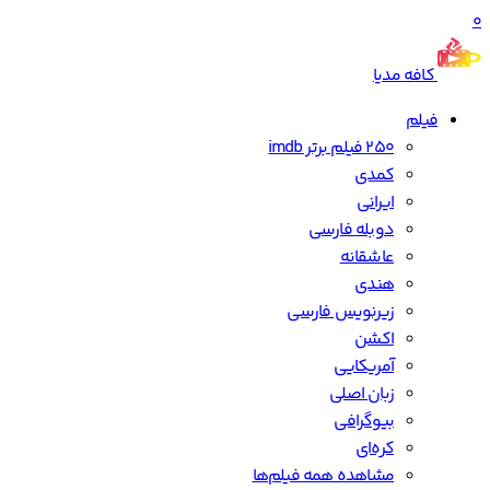
0
کافه مدیا
فیلم
250 فیلم برتر imdb
کمدی
ایرانی
دوبله فارسی
عاشقانه
هندی
زیرنویس فارسی
اکشن
آمریکایی
زبان اصلی
بیوگرافی
کره‌ای
مشاهده همه فیلم‌ها