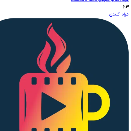
6.3
درام
کمدی