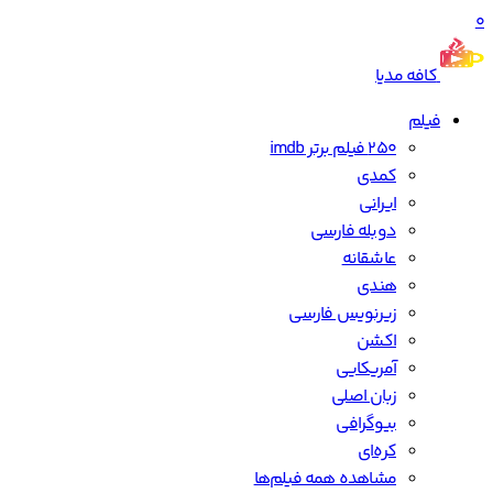
0
کافه مدیا
فیلم
250 فیلم برتر imdb
کمدی
ایرانی
دوبله فارسی
عاشقانه
هندی
زیرنویس فارسی
اکشن
آمریکایی
زبان اصلی
بیوگرافی
کره‌ای
مشاهده همه فیلم‌ها