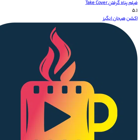
فیلم پناه گرفتن Take Cover
5.1
اکشن
هیجان انگیز