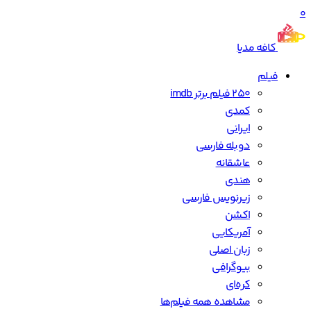
0
کافه مدیا
فیلم
250 فیلم برتر imdb
کمدی
ایرانی
دوبله فارسی
عاشقانه
هندی
زیرنویس فارسی
اکشن
آمریکایی
زبان اصلی
بیوگرافی
کره‌ای
مشاهده همه فیلم‌ها