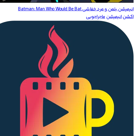
انیمیشن بتمن و مرد خفاشی Batman: Man Who Would Be Bat
اکشن
انیمیشن
ماجراجویی