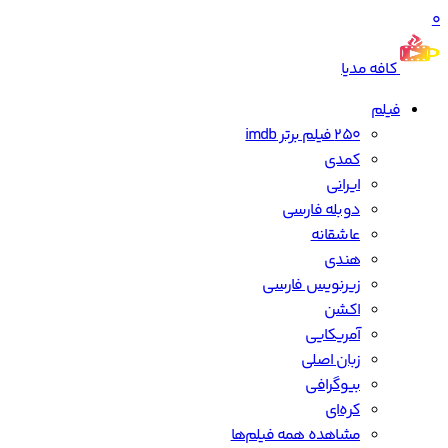
0
کافه مدیا
فیلم
250 فیلم برتر imdb
کمدی
ایرانی
دوبله فارسی
عاشقانه
هندی
زیرنویس فارسی
اکشن
آمریکایی
زبان اصلی
بیوگرافی
کره‌ای
مشاهده همه فیلم‌ها