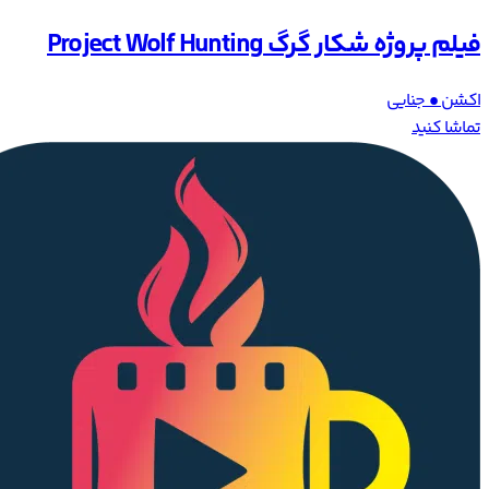
فیلم پروژه شکار گرگ Project Wolf Hunting
اکشن • جنایی
تماشا کنید