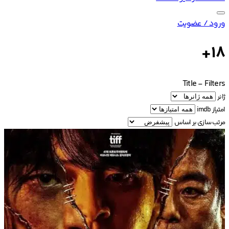
ورود / عضویت
18+
Title
-
Filters
ژانر
امتیاز imdb
مرتب سازی بر اساس