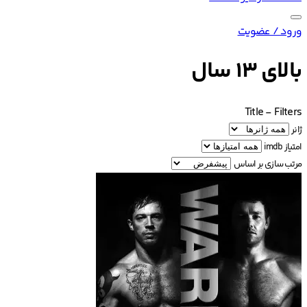
ورود / عضویت
بالای ۱۳ سال
Title
-
Filters
ژانر
امتیاز imdb
مرتب سازی بر اساس