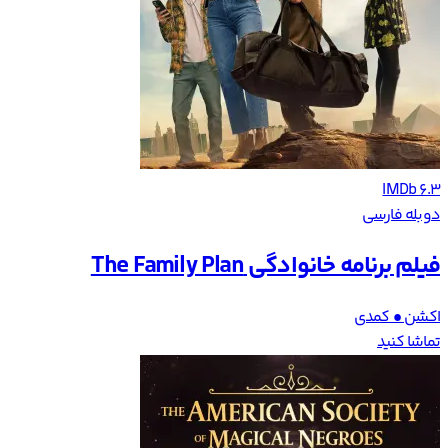
IMDb 6.3
دوبله فارسی
فیلم برنامه خانوادگی The Family Plan
اکشن • کمدی
تماشا کنید