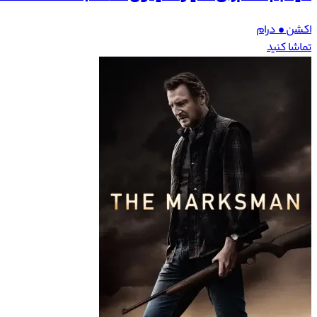
اکشن • درام
تماشا کنید