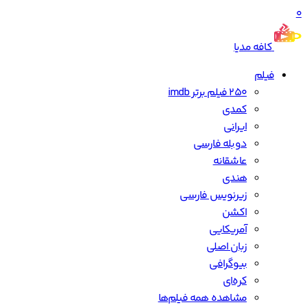
0
کافه مدیا
فیلم
250 فیلم برتر imdb
کمدی
ایرانی
دوبله فارسی
عاشقانه
هندی
زیرنویس فارسی
اکشن
آمریکایی
زبان اصلی
بیوگرافی
کره‌ای
مشاهده همه فیلم‌ها