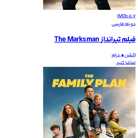
IMDb 5.7
دوبله فارسی
فیلم تیرانداز The Marksman
اکشن • درام
تماشا کنید