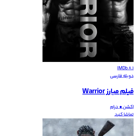
IMDb 8.1
دوبله فارسی
فیلم مبارز Warrior
اکشن • درام
تماشا کنید