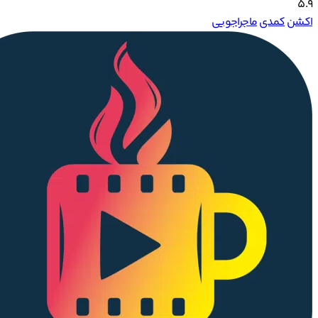
5.9
اکشن
کمدی
ماجراجویی