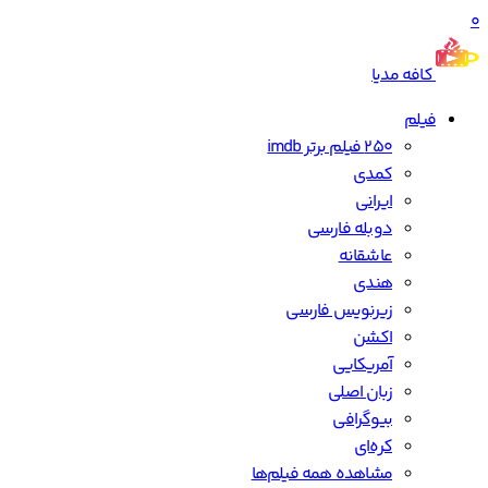
0
کافه مدیا
فیلم
250 فیلم برتر imdb
کمدی
ایرانی
دوبله فارسی
عاشقانه
هندی
زیرنویس فارسی
اکشن
آمریکایی
زبان اصلی
بیوگرافی
کره‌ای
مشاهده همه فیلم‌ها