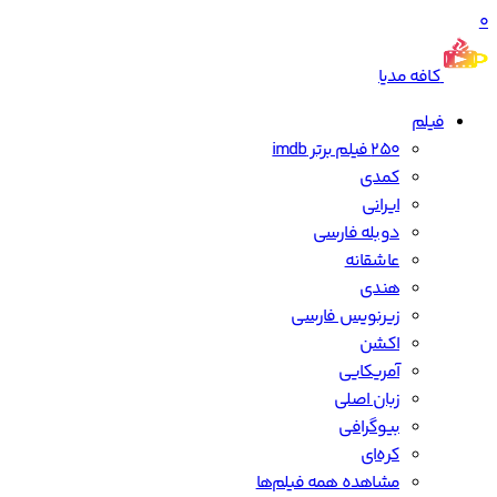
0
کافه مدیا
فیلم
250 فیلم برتر imdb
کمدی
ایرانی
دوبله فارسی
عاشقانه
هندی
زیرنویس فارسی
اکشن
آمریکایی
زبان اصلی
بیوگرافی
کره‌ای
مشاهده همه فیلم‌ها