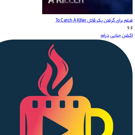
فیلم برای گرفتن یک قاتل To Catch A Killer
6.6
اکشن
جنایی
درام