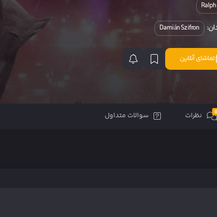
Ralph
ان:
Damián Szifron
تماشای آنلاین
نظرات
سوالات متداول