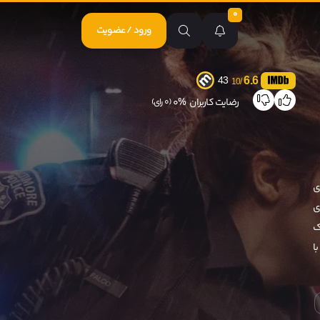
0
ورود / عضویت
6.6
43
/10
رضایت کاربران
0%
(0 رای)
ی
زی
یابی یک
ا