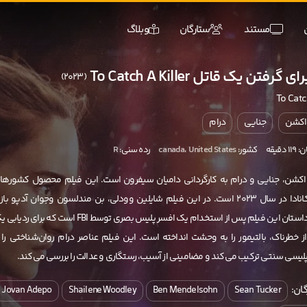
مستند
ستارگان
وبلاگ
گرفتن یک قاتل To Catch A Killer
(2023)
To Catch
اکشن
جنایی
درام
دقیقه
کشور:
United States
،
canada
رده سنی:
R
اکشن، جنایی و درام به کارگردانی دامیان سیفرون است. این فیلم محصول کشورها
آمریکا و کانادا در سال 2023 است. در این فیلم شایلین‌ وودلی، بن مندلسون وجوان‌ آدپو با
می‌کنند. داستان این فیلم پس از استخدام یک افسر پلیس بصری توسط FBI است که برای رد
از خطرناک، بالتیمور را به وحشت انداخته است. این فیلم عناصر درام روان‌شناختی را ب
پلیسی سنتی ترکیب می‌کند و مضامینی از آسیب، رستگاری و عدالت را بررسی می‌کند.
ان:
Jovan Adepo
Shailene Woodley
Ben Mendelsohn
Sean Tucker