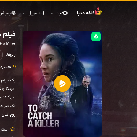
کافه مدیا
فیلم
سریال
انیمیشن
فیلم برای 
 a Killer
ژانرها:
مدت زمان: 119 
یک فیلم 
تک تیراند
رویه‌های 
ستارگ